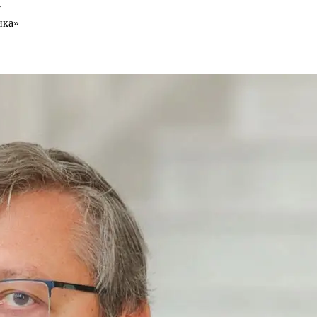
т
ика»