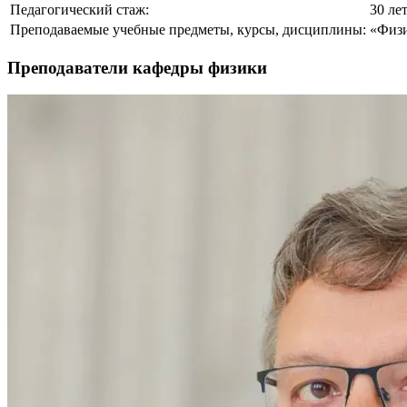
Педагогический стаж:
30 ле
Преподаваемые учебные предметы, курсы, дисциплины:
«Физ
Преподаватели кафедры физики