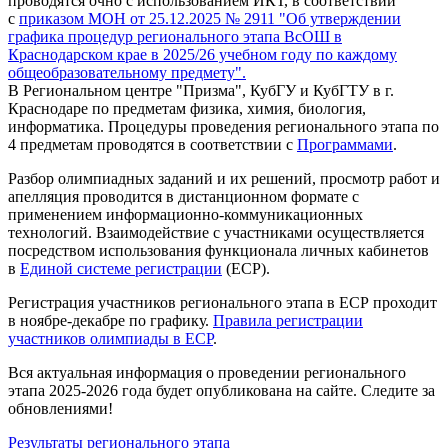
проводятся очно с использованием ИКТ, в соответствии
с
приказом МОН от 25.12.2025 № 2911 "Об утверждении
графика процедур регионального этапа ВсОШ в
Краснодарском крае в 2025/26 учебном году по каждому
общеобразовательному предмету".
В Региональном центре "Призма", КубГУ и КубГТУ в г.
Краснодаре по предметам физика, химия, биология,
информатика. Процедуры проведения регионального этапа по
4 предметам проводятся в соответствии с
Программами
.
Разбор олимпиадных заданий и их решений, просмотр работ и
апелляция проводится в дистанционном формате с
применением информационно-коммуникационных
технологий. Взаимодействие с участниками осуществляется
посредством использования функционала личных кабинетов
в
Единой системе регистрации
(ЕСР).
Регистрация участников регионального этапа в ЕСР проходит
в ноябре-декабре по графику.
Правила регистрации
участников олимпиады в ЕСР
.
Вся актуальная информация о проведении регионального
этапа 2025-2026 года будет опубликована на сайте. Следите за
обновлениями!
Результаты регионального этапа