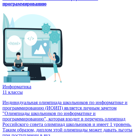
программированию
Информатика
11 классы
Индивидуальная олимпиада школьников по информатике и
программированию (ИОИП) является личным зачетом
"Олимпиады школьников по информатике и
программированию", которая входит в перечень олимпиад
Российского совета олимпиад школьников и имеет 1 уровень.
Таким образом, диплом этой олимпиады может давать льготы
при поступлении в вуз.