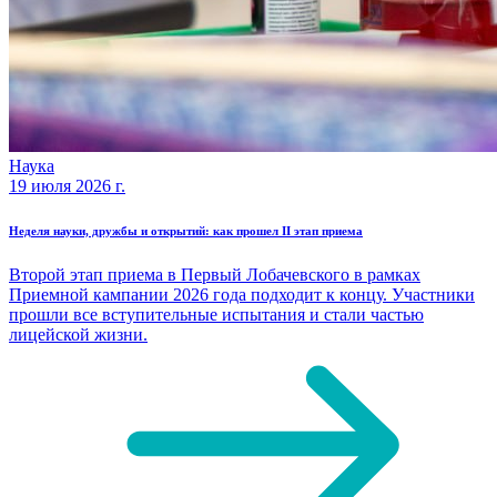
Наука
19 июля 2026 г.
Неделя науки, дружбы и открытий: как прошел II этап приема
Второй этап приема в Первый Лобачевского в рамках
Приемной кампании 2026 года подходит к концу. Участники
прошли все вступительные испытания и стали частью
лицейской жизни.