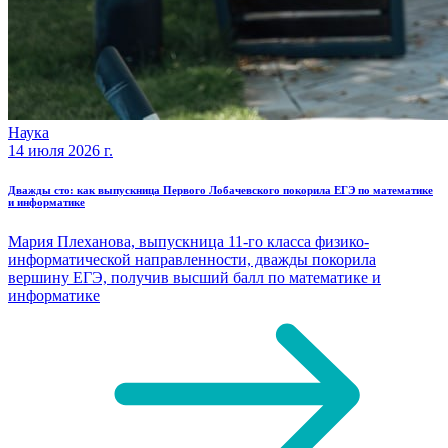
Наука
14 июля 2026 г.
Дважды сто: как выпускница Первого Лобачевского покорила ЕГЭ по математике
и информатике
Мария Плеханова, выпускница 11-го класса физико-
информатической направленности, дважды покорила
вершину ЕГЭ, получив высший балл по математике и
информатике