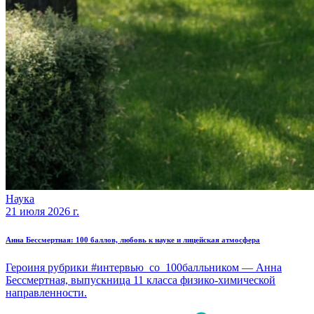
Наука
21 июля 2026 г.
Анна Бессмертная: 100 баллов, любовь к науке и лицейская атмосфера
Героиня рубрики #интервью_со_100балльником — Анна
Бессмертная, выпускница 11 класса физико-химической
направленности.