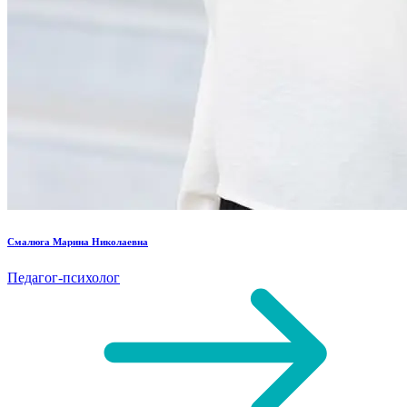
Смалюга Марина Николаевна
Педагог-психолог